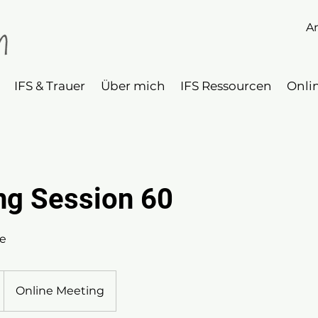
A
IFS & Trauer
Über mich
IFS Ressourcen
Onli
ng Session 60
e
Online Meeting