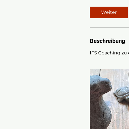
t
d
Weiter
Beschreibung
IFS Coaching zu 