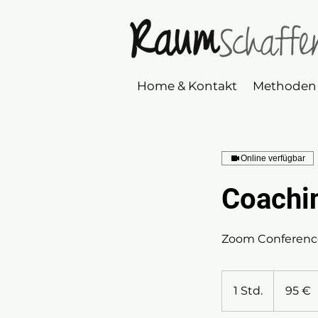
Home & Kontakt
Methoden
Online verfügbar
Coachi
Zoom Conferenc
95
Euro
1 Std.
1
95 €
S