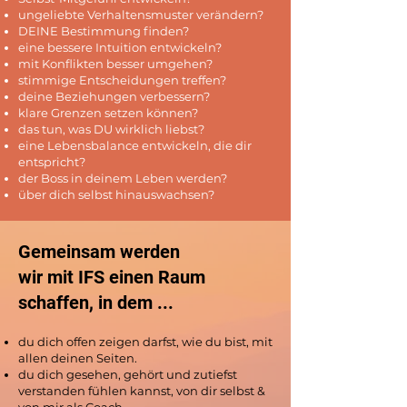
ungeliebte Verhaltensmuster verändern?
DEINE Bestimmung finden?
eine bessere Intuition entwickeln?
mit Konflikten besser umgehen?
stimmige Entscheidungen treffen?
deine Beziehungen verbessern?
klare Grenzen setzen können?
das tun, was DU wirklich liebst?
eine Lebensbalance entwickeln, die dir
entspricht?
der Boss in deinem Leben werden?
über dich selbst hinauswachsen?
Gemeinsam werden
wir mit
IFS
einen Raum
schaffen, in dem ...
du dich offen zeigen darfst, wie du bist, mit
allen deinen Seiten.
du dich gesehen, gehört und zutiefst
verstanden fühlen kannst, von dir selbst &