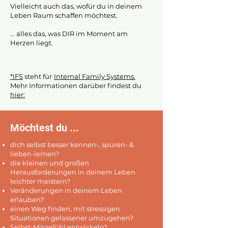
Vielleicht auch das, wofür du in deinem
Leben Raum schaffen möchtest.
... alles das, was DIR im Moment am
Herzen liegt.
*IFS
steht für
Internal Family Systems
.
Mehr Informationen darüber findest du
hier:
Möchtest du ...
dich selbst besser kennen-, spüren- &
lieben-lernen?
die kleinen und großen
Herausforderungen in deinem Leben
leichter meistern?
Veränderungen in deinem Leben
erlauben?
einen Weg finden, mit stressigen
Situationen gelassener umzugehen?
Selbst-Mitgefühl entwickeln?