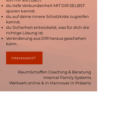
von mir als Coach.
du tiefe Verbundenheit MIT DIR SELBST
spüren kannst.
du auf deine innere Schatzkiste zugreifen
kannst.
du Sicherheit entwickelst, was für dich die
richtige Lösung ist.
Veränderung aus DIR heraus geschehen
kann.
Interessiert?
RaumSchaffen Coaching & Beratung
Internal Family Systems
Weltweit online & in Hannover in Präsenz
Schreib' mir gern eine
Nachricht!